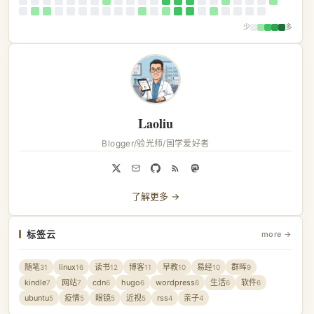
少
多
Laoliu
Blogger/验光师/国学爱好者
了解更多 →
标签云
more →
随笔
linux
读书
博客
早教
易经
群晖
31
16
12
11
10
10
9
kindle
网站
cdn
hugo
wordpress
生活
软件
7
7
6
6
6
6
6
ubuntu
疫情
眼镜
近视
rss
亲子
5
5
5
5
4
4