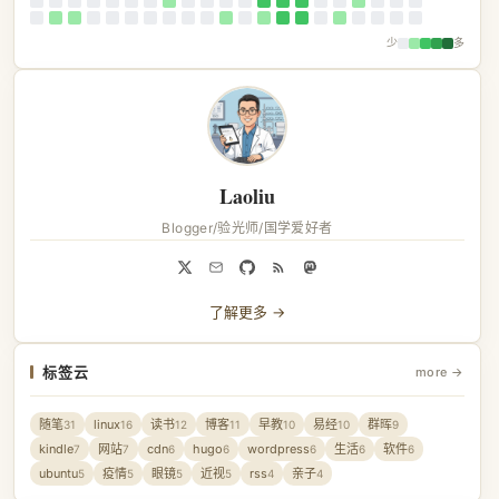
少
多
Laoliu
Blogger/验光师/国学爱好者
了解更多 →
标签云
more →
随笔
linux
读书
博客
早教
易经
群晖
31
16
12
11
10
10
9
kindle
网站
cdn
hugo
wordpress
生活
软件
7
7
6
6
6
6
6
ubuntu
疫情
眼镜
近视
rss
亲子
5
5
5
5
4
4