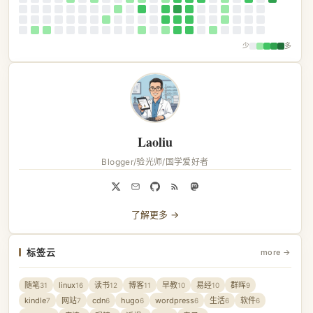
少
多
Laoliu
Blogger/验光师/国学爱好者
了解更多 →
标签云
more →
随笔
linux
读书
博客
早教
易经
群晖
31
16
12
11
10
10
9
kindle
网站
cdn
hugo
wordpress
生活
软件
7
7
6
6
6
6
6