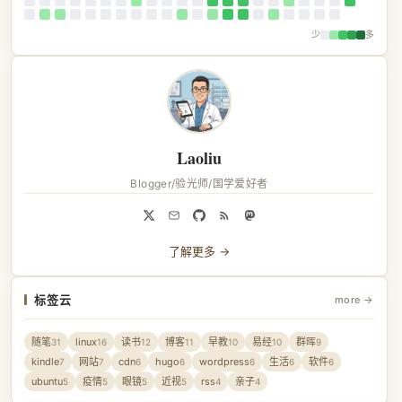
少
多
Laoliu
Blogger/验光师/国学爱好者
了解更多 →
标签云
more →
随笔
linux
读书
博客
早教
易经
群晖
31
16
12
11
10
10
9
kindle
网站
cdn
hugo
wordpress
生活
软件
7
7
6
6
6
6
6
ubuntu
疫情
眼镜
近视
rss
亲子
5
5
5
5
4
4