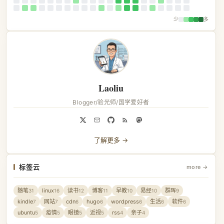
少
多
Laoliu
Blogger/验光师/国学爱好者
了解更多 →
标签云
more →
随笔
linux
读书
博客
早教
易经
群晖
31
16
12
11
10
10
9
kindle
网站
cdn
hugo
wordpress
生活
软件
7
7
6
6
6
6
6
ubuntu
疫情
眼镜
近视
rss
亲子
5
5
5
5
4
4