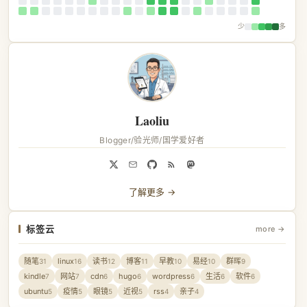
少
多
Laoliu
Blogger/验光师/国学爱好者
了解更多 →
标签云
more →
随笔
linux
读书
博客
早教
易经
群晖
31
16
12
11
10
10
9
kindle
网站
cdn
hugo
wordpress
生活
软件
7
7
6
6
6
6
6
ubuntu
疫情
眼镜
近视
rss
亲子
5
5
5
5
4
4