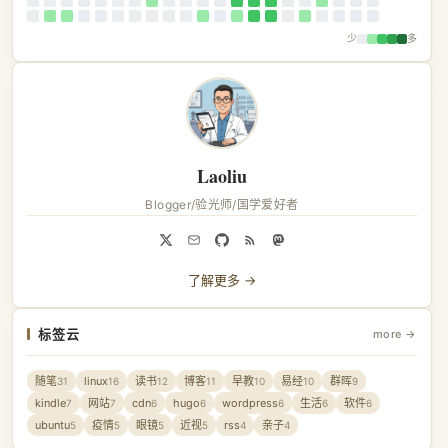
少
多
Laoliu
Blogger/验光师/国学爱好者
了解更多 →
标签云
more →
随笔
linux
读书
博客
早教
易经
群晖
31
16
12
11
10
10
9
kindle
网站
cdn
hugo
wordpress
生活
软件
7
7
6
6
6
6
6
ubuntu
疫情
眼镜
近视
rss
亲子
5
5
5
5
4
4