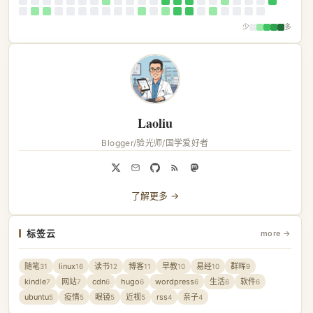
少
多
Laoliu
Blogger/验光师/国学爱好者
了解更多 →
标签云
more →
随笔
linux
读书
博客
早教
易经
群晖
31
16
12
11
10
10
9
kindle
网站
cdn
hugo
wordpress
生活
软件
7
7
6
6
6
6
6
ubuntu
疫情
眼镜
近视
rss
亲子
5
5
5
5
4
4