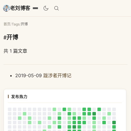
老刘博客
首页
/
Tags
/
开博
#开博
共 1 篇文章
2019-05-09
跋涉者开博记
发布热力