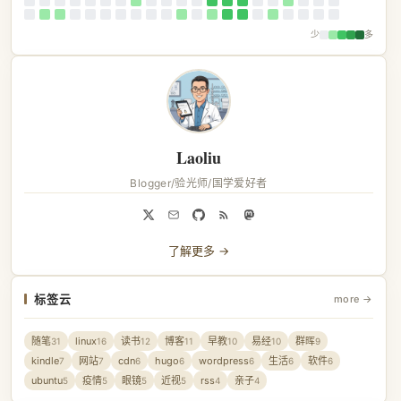
少
多
Laoliu
Blogger/验光师/国学爱好者
了解更多 →
标签云
more →
随笔
linux
读书
博客
早教
易经
群晖
31
16
12
11
10
10
9
kindle
网站
cdn
hugo
wordpress
生活
软件
7
7
6
6
6
6
6
ubuntu
疫情
眼镜
近视
rss
亲子
5
5
5
5
4
4