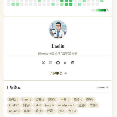
少
多
Laoliu
Blogger/验光师/国学爱好者
了解更多 →
标签云
more →
随笔
linux
读书
博客
早教
易经
群晖
31
16
12
11
10
10
9
kindle
网站
cdn
hugo
wordpress
生活
软件
7
7
6
6
6
6
6
ubuntu
疫情
眼镜
近视
rss
亲子
5
5
5
5
4
4