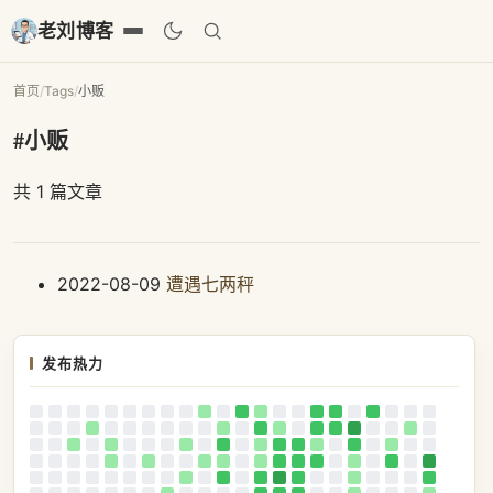
老刘博客
首页
/
Tags
/
小贩
#小贩
共 1 篇文章
2022-08-09
遭遇七两秤
发布热力