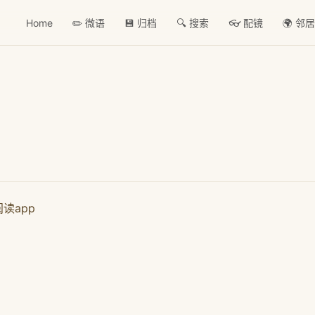
Home
✏️ 微语
💾 归档
🔍 搜索
👓 配镜
🌍 邻
读app