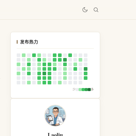
居
发布热力
少
多
Laoliu