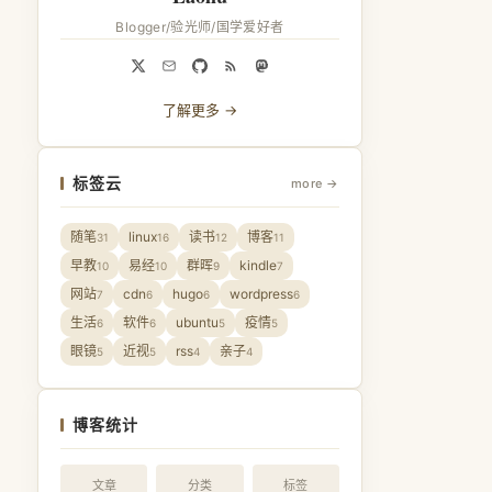
Blogger/验光师/国学爱好者
了解更多 →
标签云
more →
随笔
linux
读书
博客
31
16
12
11
早教
易经
群晖
kindle
10
10
9
7
网站
cdn
hugo
wordpress
7
6
6
6
生活
软件
ubuntu
疫情
6
6
5
5
眼镜
近视
rss
亲子
5
5
4
4
博客统计
文章
分类
标签