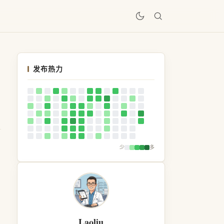
居
发布热力
少
多
Laoliu