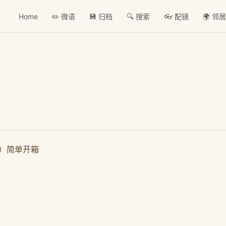
Home
✏️ 微语
💾 归档
🔍 搜索
👓 配镜
🌍 邻
r）简单开箱