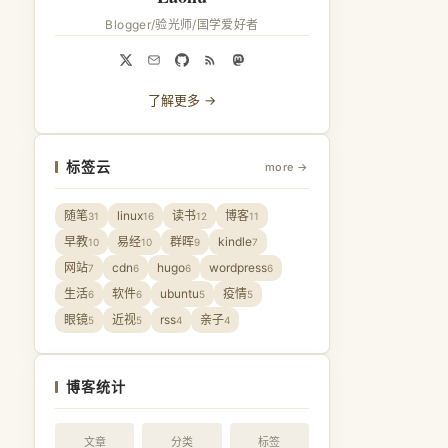
Blogger/验光师/国学爱好者
了解更多 →
标签云
more →
随笔
linux
读书
博客
31
16
12
11
早教
易经
群晖
kindle
10
10
9
7
网站
cdn
hugo
wordpress
7
6
6
6
生活
软件
ubuntu
疫情
6
6
5
5
眼镜
近视
rss
亲子
5
5
4
4
博客统计
文章
分类
标签