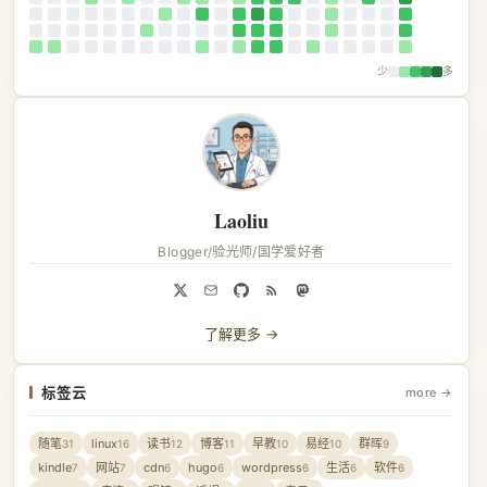
少
多
Laoliu
Blogger/验光师/国学爱好者
了解更多 →
标签云
more →
随笔
linux
读书
博客
早教
易经
群晖
31
16
12
11
10
10
9
kindle
网站
cdn
hugo
wordpress
生活
软件
7
7
6
6
6
6
6