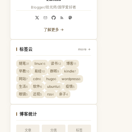
Blogger/验光师/国学爱好者
了解更多 →
标签云
more →
随笔
linux
读书
博客
31
16
12
11
早教
易经
群晖
kindle
10
10
9
7
网站
cdn
hugo
wordpress
7
6
6
6
生活
软件
ubuntu
疫情
6
6
5
5
眼镜
近视
rss
亲子
5
5
4
4
博客统计
文章
分类
标签