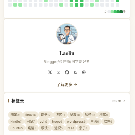
少
多
Laoliu
Blogger/验光师/国学爱好者
了解更多 →
标签云
more →
随笔
linux
读书
博客
早教
易经
群晖
31
16
12
11
10
10
9
kindle
网站
cdn
hugo
wordpress
生活
软件
7
7
6
6
6
6
6
ubuntu
疫情
眼镜
近视
rss
亲子
5
5
5
5
4
4