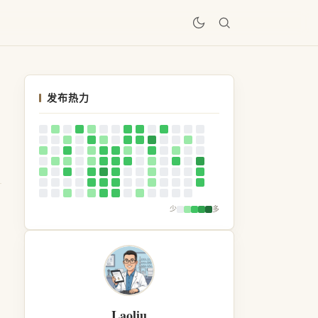
居
发布热力
少
多
Laoliu