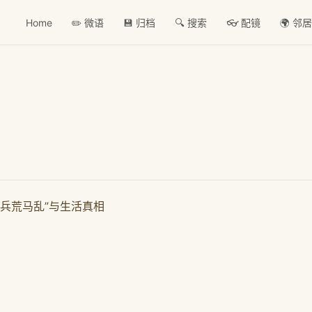
Home
✏️ 微语
💾 归档
🔍 搜索
👓 配镜
🌍 邻
兵荒马乱”与生活真相