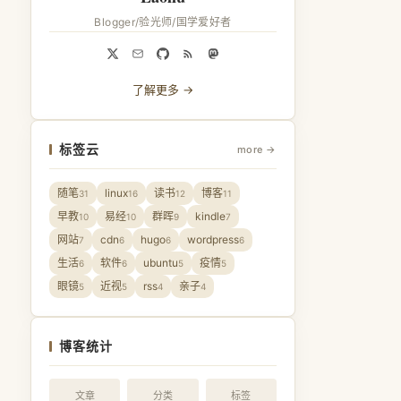
Blogger/验光师/国学爱好者
了解更多 →
标签云
more →
随笔
linux
读书
博客
31
16
12
11
早教
易经
群晖
kindle
10
10
9
7
网站
cdn
hugo
wordpress
7
6
6
6
生活
软件
ubuntu
疫情
6
6
5
5
眼镜
近视
rss
亲子
5
5
4
4
博客统计
文章
分类
标签