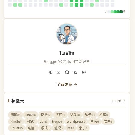
少
多
Laoliu
Blogger/验光师/国学爱好者
了解更多 →
标签云
more →
随笔
linux
读书
博客
早教
易经
群晖
31
16
12
11
10
10
9
kindle
网站
cdn
hugo
wordpress
生活
软件
7
7
6
6
6
6
6
ubuntu
疫情
眼镜
近视
rss
亲子
5
5
5
5
4
4