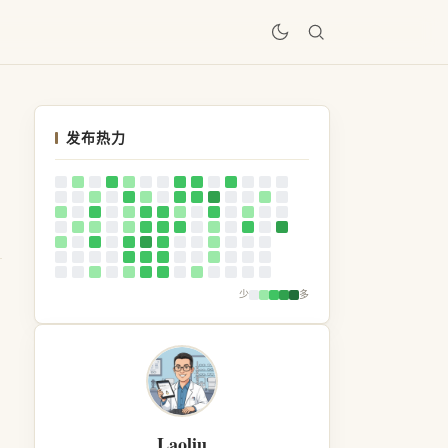
居
发布热力
少
多
Laoliu