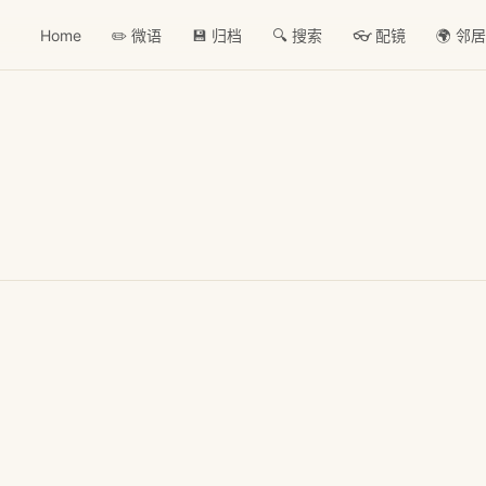
Home
✏️ 微语
💾 归档
🔍 搜索
👓 配镜
🌍 邻