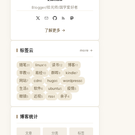
Blogger/验光师/国学爱好者
了解更多 →
标签云
more →
随笔
linux
读书
博客
31
16
12
11
早教
易经
群晖
kindle
10
10
9
7
网站
cdn
hugo
wordpress
7
6
6
6
生活
软件
ubuntu
疫情
6
6
5
5
眼镜
近视
rss
亲子
5
5
4
4
博客统计
文章
分类
标签