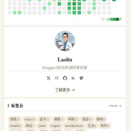
少
多
Laoliu
Blogger/验光师/国学爱好者
了解更多 →
标签云
more →
随笔
linux
读书
博客
早教
易经
群晖
31
16
12
11
10
10
9
kindle
网站
cdn
hugo
wordpress
生活
软件
7
7
6
6
6
6
6