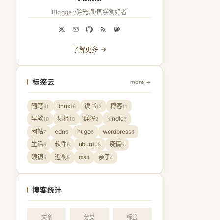
Blogger/验光师/国学爱好者
了解更多 →
标签云
more →
随笔
linux
读书
博客
31
16
12
11
早教
易经
群晖
kindle
10
10
9
7
网站
cdn
hugo
wordpress
7
6
6
6
生活
软件
ubuntu
疫情
6
6
5
5
眼镜
近视
rss
亲子
5
5
4
4
博客统计
文章
分类
标签