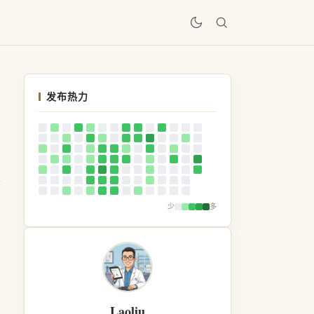
居
发布热力
少
多
Laoliu