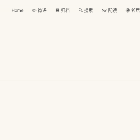
Home
✏️ 微语
💾 归档
🔍 搜索
👓 配镜
🌍 邻