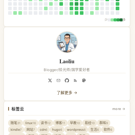
少
多
Laoliu
Blogger/验光师/国学爱好者
了解更多 →
标签云
more →
随笔
linux
读书
博客
早教
易经
群晖
31
16
12
11
10
10
9
kindle
网站
cdn
hugo
wordpress
生活
软件
7
7
6
6
6
6
6