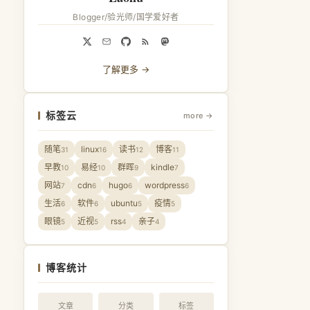
Blogger/验光师/国学爱好者
了解更多 →
标签云
more →
随笔
linux
读书
博客
31
16
12
11
早教
易经
群晖
kindle
10
10
9
7
网站
cdn
hugo
wordpress
7
6
6
6
生活
软件
ubuntu
疫情
6
6
5
5
眼镜
近视
rss
亲子
5
5
4
4
博客统计
文章
分类
标签