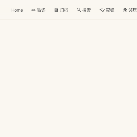
Home
✏️ 微语
💾 归档
🔍 搜索
👓 配镜
🌍 邻