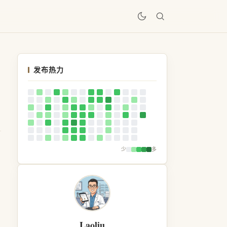
居
发布热力
少
多
Laoliu