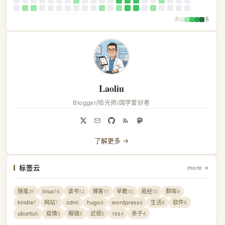
少
多
Laoliu
Blogger/验光师/国学爱好者
了解更多 →
标签云
more →
随笔
linux
读书
博客
早教
易经
群晖
31
16
12
11
10
10
9
kindle
网站
cdn
hugo
wordpress
生活
软件
7
7
6
6
6
6
6
ubuntu
疫情
眼镜
近视
rss
亲子
5
5
5
5
4
4