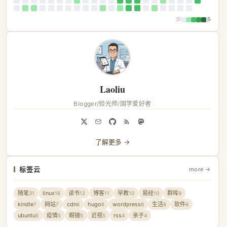
少
多
Laoliu
Blogger/验光师/国学爱好者
了解更多 →
标签云
more →
随笔
linux
读书
博客
早教
易经
群晖
31
16
12
11
10
10
9
kindle
网站
cdn
hugo
wordpress
生活
软件
7
7
6
6
6
6
6
ubuntu
疫情
眼镜
近视
rss
亲子
5
5
5
5
4
4