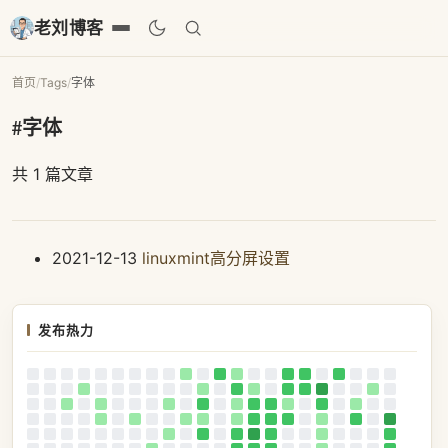
老刘博客
首页
/
Tags
/
字体
#字体
共 1 篇文章
2021-12-13
linuxmint高分屏设置
发布热力