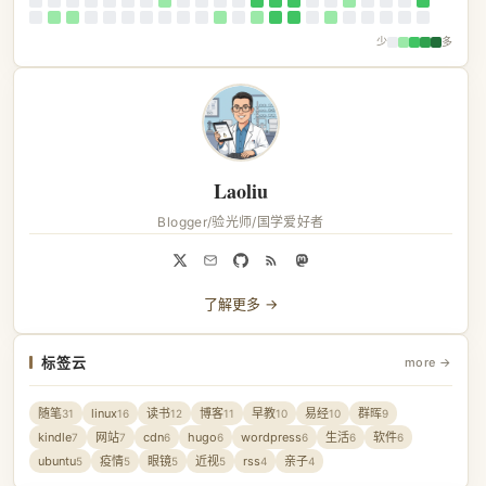
少
多
Laoliu
Blogger/验光师/国学爱好者
了解更多 →
标签云
more →
随笔
linux
读书
博客
早教
易经
群晖
31
16
12
11
10
10
9
kindle
网站
cdn
hugo
wordpress
生活
软件
7
7
6
6
6
6
6
ubuntu
疫情
眼镜
近视
rss
亲子
5
5
5
5
4
4