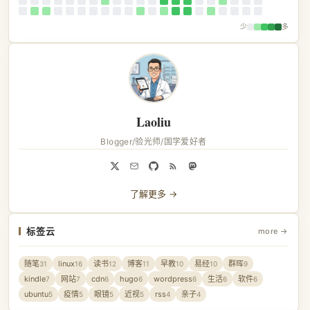
少
多
Laoliu
Blogger/验光师/国学爱好者
了解更多 →
标签云
more →
随笔
linux
读书
博客
早教
易经
群晖
31
16
12
11
10
10
9
kindle
网站
cdn
hugo
wordpress
生活
软件
7
7
6
6
6
6
6
ubuntu
疫情
眼镜
近视
rss
亲子
5
5
5
5
4
4