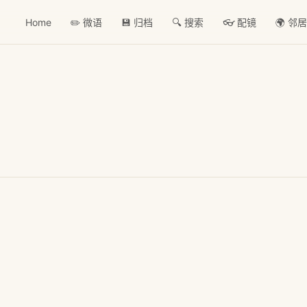
Home
✏️ 微语
💾 归档
🔍 搜索
👓 配镜
🌍 邻