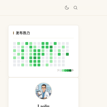
居
发布热力
少
多
Laoliu