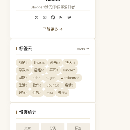
Blogger/验光师/国学爱好者
了解更多 →
标签云
more →
随笔
linux
读书
博客
31
16
12
11
早教
易经
群晖
kindle
10
10
9
7
网站
cdn
hugo
wordpress
7
6
6
6
生活
软件
ubuntu
疫情
6
6
5
5
眼镜
近视
rss
亲子
5
5
4
4
博客统计
文章
分类
标签