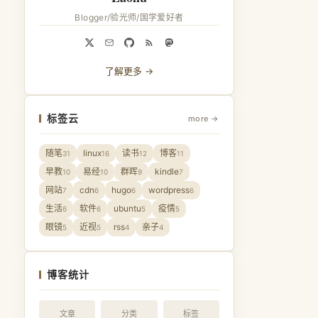
Blogger/验光师/国学爱好者
了解更多 →
标签云
more →
随笔
linux
读书
博客
31
16
12
11
早教
易经
群晖
kindle
10
10
9
7
网站
cdn
hugo
wordpress
7
6
6
6
生活
软件
ubuntu
疫情
6
6
5
5
眼镜
近视
rss
亲子
5
5
4
4
博客统计
文章
分类
标签