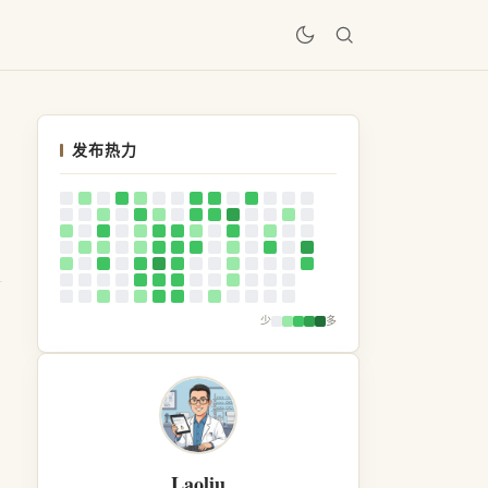
居
发布热力
少
多
Laoliu