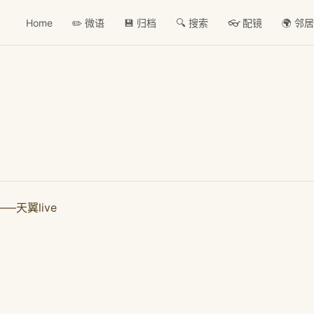
Home
✏️ 微语
💾 归档
🔍 搜索
👓 配镜
🌍 邻
天翼live