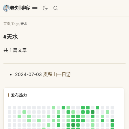
老刘博客
首页
/
Tags
/
天水
#天水
共 1 篇文章
2024-07-03
麦积山一日游
发布热力