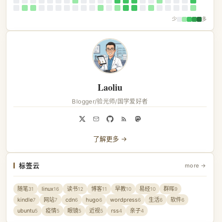
少
多
Laoliu
Blogger/验光师/国学爱好者
了解更多 →
标签云
more →
随笔
linux
读书
博客
早教
易经
群晖
31
16
12
11
10
10
9
kindle
网站
cdn
hugo
wordpress
生活
软件
7
7
6
6
6
6
6
ubuntu
疫情
眼镜
近视
rss
亲子
5
5
5
5
4
4