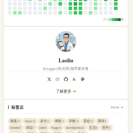
少
多
Laoliu
Blogger/验光师/国学爱好者
了解更多 →
标签云
more →
随笔
linux
读书
博客
早教
易经
群晖
31
16
12
11
10
10
9
kindle
网站
cdn
hugo
wordpress
生活
软件
7
7
6
6
6
6
6