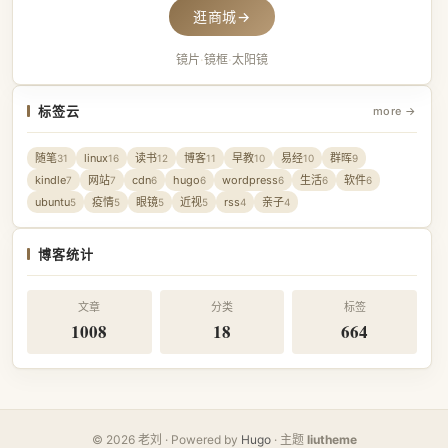
逛商城
→
镜片
·
镜框
·
太阳镜
标签云
more →
随笔
linux
读书
博客
早教
易经
群晖
31
16
12
11
10
10
9
kindle
网站
cdn
hugo
wordpress
生活
软件
7
7
6
6
6
6
6
ubuntu
疫情
眼镜
近视
rss
亲子
5
5
5
5
4
4
博客统计
文章
分类
标签
1008
18
664
© 2026 老刘 · Powered by
Hugo
· 主题
liutheme