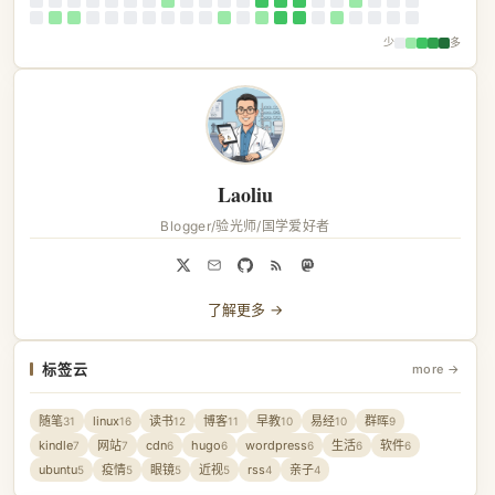
少
多
Laoliu
Blogger/验光师/国学爱好者
了解更多 →
标签云
more →
随笔
linux
读书
博客
早教
易经
群晖
31
16
12
11
10
10
9
kindle
网站
cdn
hugo
wordpress
生活
软件
7
7
6
6
6
6
6
ubuntu
疫情
眼镜
近视
rss
亲子
5
5
5
5
4
4