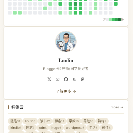
少
多
Laoliu
Blogger/验光师/国学爱好者
了解更多 →
标签云
more →
随笔
linux
读书
博客
早教
易经
群晖
31
16
12
11
10
10
9
kindle
网站
cdn
hugo
wordpress
生活
软件
7
7
6
6
6
6
6