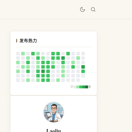
居
发布热力
少
多
Laoliu