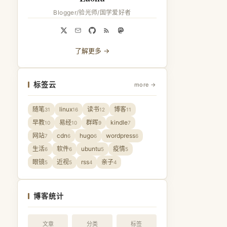
Blogger/验光师/国学爱好者
了解更多 →
标签云
more →
随笔
linux
读书
博客
31
16
12
11
早教
易经
群晖
kindle
10
10
9
7
网站
cdn
hugo
wordpress
7
6
6
6
生活
软件
ubuntu
疫情
6
6
5
5
眼镜
近视
rss
亲子
5
5
4
4
博客统计
文章
分类
标签