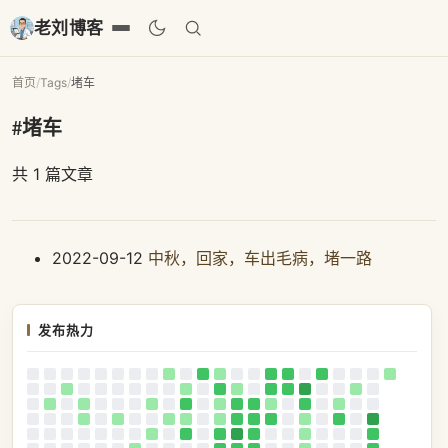
老刘博客
首页
/
Tags
/
堵车
#堵车
共 1 篇文章
2022-09-12
中秋，回家，车出毛病，堵一路
发布热力