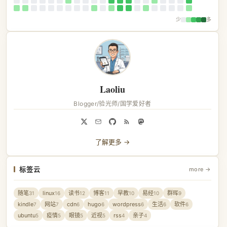
少
多
Laoliu
Blogger/验光师/国学爱好者
了解更多 →
标签云
more →
随笔
linux
读书
博客
早教
易经
群晖
31
16
12
11
10
10
9
kindle
网站
cdn
hugo
wordpress
生活
软件
7
7
6
6
6
6
6
ubuntu
疫情
眼镜
近视
rss
亲子
5
5
5
5
4
4