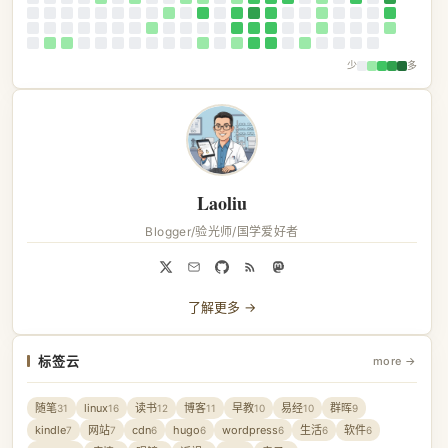
少
多
Laoliu
Blogger/验光师/国学爱好者
了解更多 →
标签云
more →
随笔
linux
读书
博客
早教
易经
群晖
31
16
12
11
10
10
9
kindle
网站
cdn
hugo
wordpress
生活
软件
7
7
6
6
6
6
6