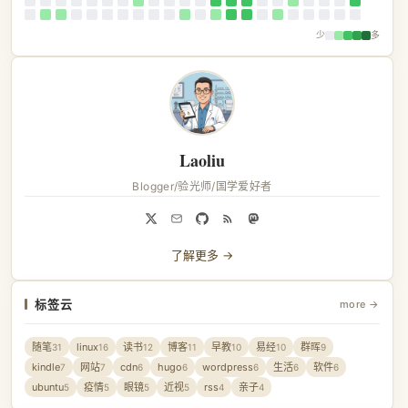
少
多
Laoliu
Blogger/验光师/国学爱好者
了解更多 →
标签云
more →
随笔
linux
读书
博客
早教
易经
群晖
31
16
12
11
10
10
9
kindle
网站
cdn
hugo
wordpress
生活
软件
7
7
6
6
6
6
6
ubuntu
疫情
眼镜
近视
rss
亲子
5
5
5
5
4
4