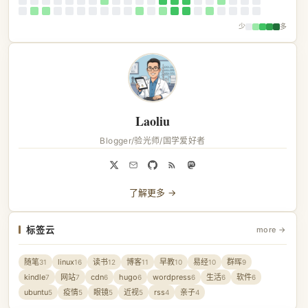
少
多
Laoliu
Blogger/验光师/国学爱好者
了解更多 →
标签云
more →
随笔
linux
读书
博客
早教
易经
群晖
31
16
12
11
10
10
9
kindle
网站
cdn
hugo
wordpress
生活
软件
7
7
6
6
6
6
6
ubuntu
疫情
眼镜
近视
rss
亲子
5
5
5
5
4
4