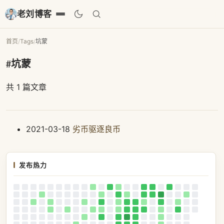
老刘博客
首页
/
Tags
/
坑蒙
#坑蒙
共 1 篇文章
2021-03-18
劣币驱逐良币
发布热力