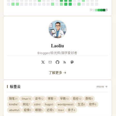
少
多
Laoliu
Blogger/验光师/国学爱好者
了解更多 →
标签云
more →
随笔
linux
读书
博客
早教
易经
群晖
31
16
12
11
10
10
9
kindle
网站
cdn
hugo
wordpress
生活
软件
7
7
6
6
6
6
6
ubuntu
疫情
眼镜
近视
rss
亲子
5
5
5
5
4
4