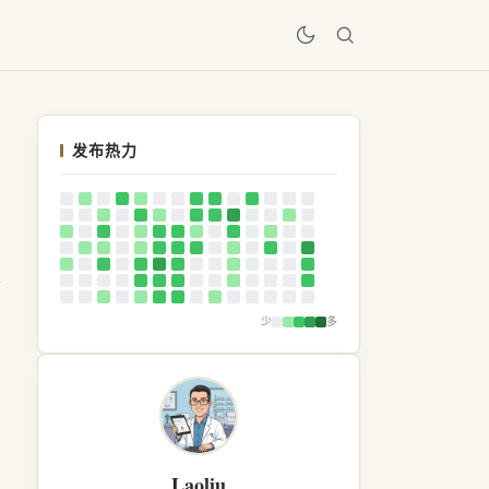
居
发布热力
少
多
Laoliu