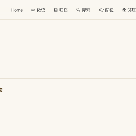
Home
✏️ 微语
💾 归档
🔍 搜索
👓 配镜
🌍 邻
法