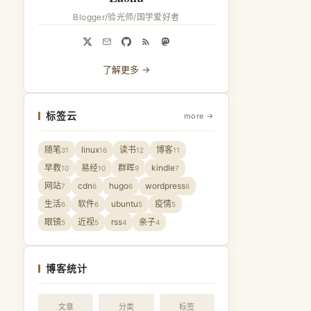
Blogger/验光师/国学爱好者
了解更多 →
标签云
more →
随笔
linux
读书
博客
31
16
12
11
早教
易经
群晖
kindle
10
10
9
7
网站
cdn
hugo
wordpress
7
6
6
6
生活
软件
ubuntu
疫情
6
6
5
5
眼镜
近视
rss
亲子
5
5
4
4
博客统计
文章
分类
标签