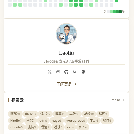
少
多
Laoliu
Blogger/验光师/国学爱好者
了解更多 →
标签云
more →
随笔
linux
读书
博客
早教
易经
群晖
31
16
12
11
10
10
9
kindle
网站
cdn
hugo
wordpress
生活
软件
7
7
6
6
6
6
6
ubuntu
疫情
眼镜
近视
rss
亲子
5
5
5
5
4
4