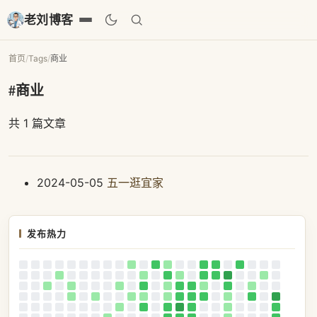
老刘博客
首页
/
Tags
/
商业
#商业
共 1 篇文章
2024-05-05
五一逛宜家
发布热力