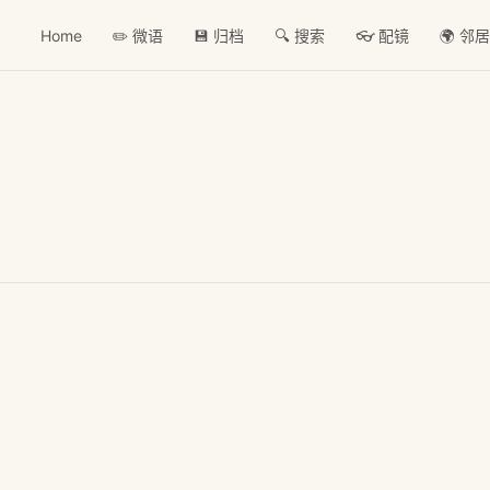
Home
✏️ 微语
💾 归档
🔍 搜索
👓 配镜
🌍 邻