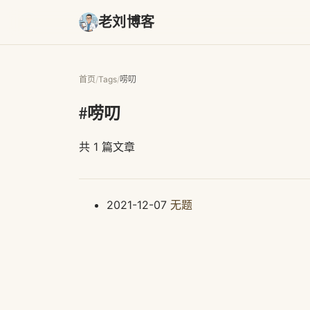
老刘博客
首页
/
Tags
/
唠叨
#唠叨
共 1 篇文章
2021-12-07
无题