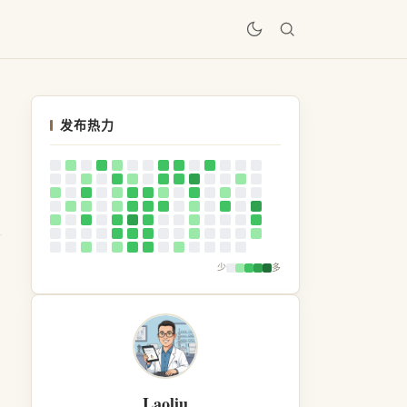
居
发布热力
少
多
Laoliu