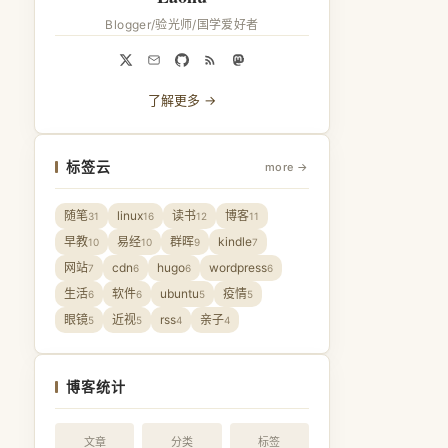
Blogger/验光师/国学爱好者
了解更多 →
标签云
more →
随笔
linux
读书
博客
31
16
12
11
早教
易经
群晖
kindle
10
10
9
7
网站
cdn
hugo
wordpress
7
6
6
6
生活
软件
ubuntu
疫情
6
6
5
5
眼镜
近视
rss
亲子
5
5
4
4
博客统计
文章
分类
标签