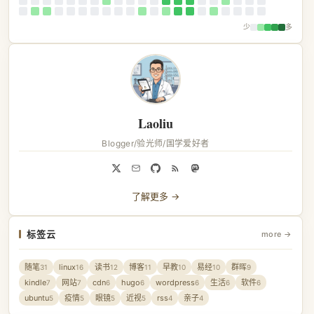
少
多
Laoliu
Blogger/验光师/国学爱好者
了解更多 →
标签云
more →
随笔
linux
读书
博客
早教
易经
群晖
31
16
12
11
10
10
9
kindle
网站
cdn
hugo
wordpress
生活
软件
7
7
6
6
6
6
6
ubuntu
疫情
眼镜
近视
rss
亲子
5
5
5
5
4
4