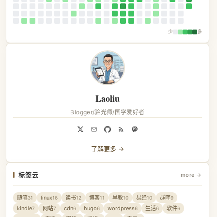
少
多
Laoliu
Blogger/验光师/国学爱好者
了解更多 →
标签云
more →
随笔
linux
读书
博客
早教
易经
群晖
31
16
12
11
10
10
9
kindle
网站
cdn
hugo
wordpress
生活
软件
7
7
6
6
6
6
6