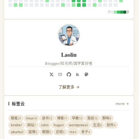
少
多
Laoliu
Blogger/验光师/国学爱好者
了解更多 →
标签云
more →
随笔
linux
读书
博客
早教
易经
群晖
31
16
12
11
10
10
9
kindle
网站
cdn
hugo
wordpress
生活
软件
7
7
6
6
6
6
6
ubuntu
疫情
眼镜
近视
rss
亲子
5
5
5
5
4
4