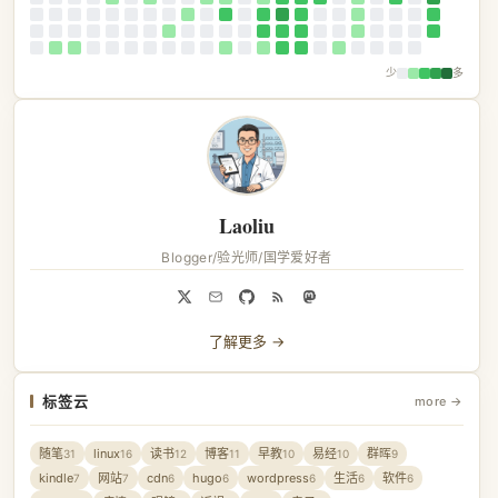
少
多
Laoliu
Blogger/验光师/国学爱好者
了解更多 →
标签云
more →
随笔
linux
读书
博客
早教
易经
群晖
31
16
12
11
10
10
9
kindle
网站
cdn
hugo
wordpress
生活
软件
7
7
6
6
6
6
6