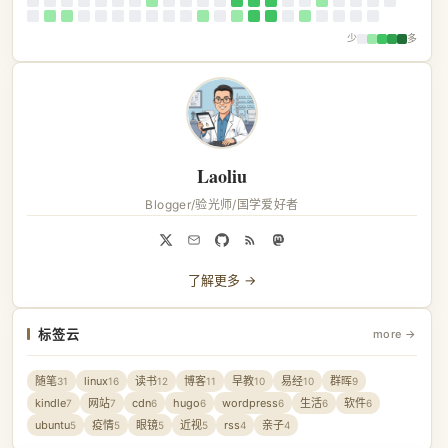
少
多
Laoliu
Blogger/验光师/国学爱好者
了解更多 →
标签云
more →
随笔
linux
读书
博客
早教
易经
群晖
31
16
12
11
10
10
9
kindle
网站
cdn
hugo
wordpress
生活
软件
7
7
6
6
6
6
6
ubuntu
疫情
眼镜
近视
rss
亲子
5
5
5
5
4
4