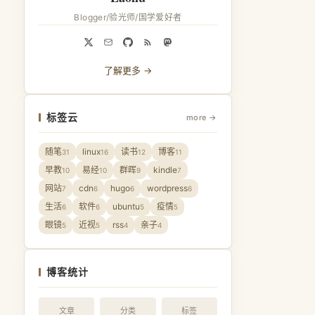
Blogger/验光师/国学爱好者
了解更多 →
标签云
more →
随笔
linux
读书
博客
31
16
12
11
早教
易经
群晖
kindle
10
10
9
7
网站
cdn
hugo
wordpress
7
6
6
6
生活
软件
ubuntu
疫情
6
6
5
5
眼镜
近视
rss
亲子
5
5
4
4
博客统计
文章
分类
标签