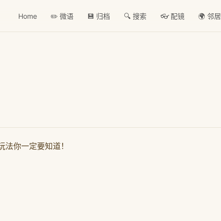
Home
✏️ 微语
💾 归档
🔍 搜索
👓 配镜
🌍 邻
个玩法你一定要知道！