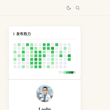
居
发布热力
少
多
Laoliu