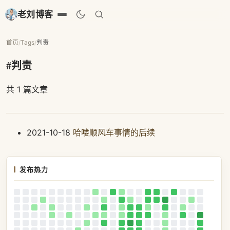
老刘博客
首页
/
Tags
/
判责
#判责
共 1 篇文章
2021-10-18
哈喽顺风车事情的后续
发布热力