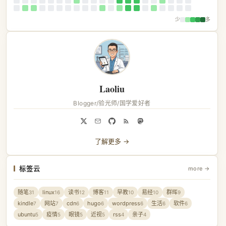
少
多
Laoliu
Blogger/验光师/国学爱好者
了解更多 →
标签云
more →
随笔
linux
读书
博客
早教
易经
群晖
31
16
12
11
10
10
9
kindle
网站
cdn
hugo
wordpress
生活
软件
7
7
6
6
6
6
6
ubuntu
疫情
眼镜
近视
rss
亲子
5
5
5
5
4
4